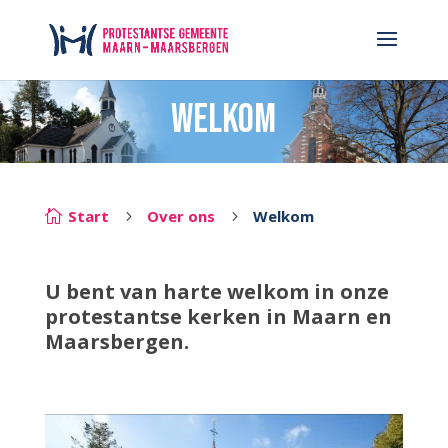
Welkom
Start
Over ons
Welkom

5
5
U bent van harte welkom in onze
protestantse kerken in Maarn en
Maarsbergen.