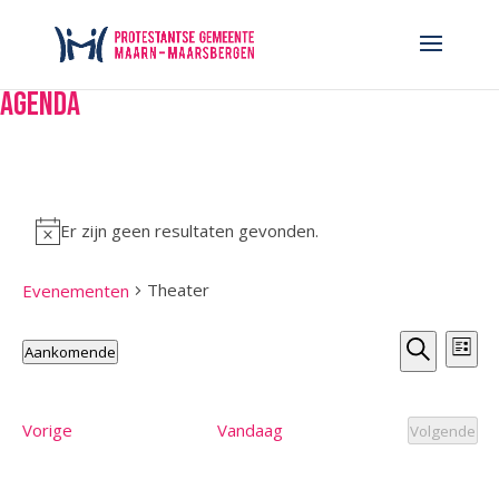
Agenda
Er zijn geen resultaten gevonden.
Bericht
Theater
Evenementen
Evenemen
Even
Aankomende
Lijst
weer
Zoeken
Zoeken
Selecteer
navi
en
een
weergeve
Evenementen
Vorige
Vandaag
datum.
Volgende
Evenem
navigatie