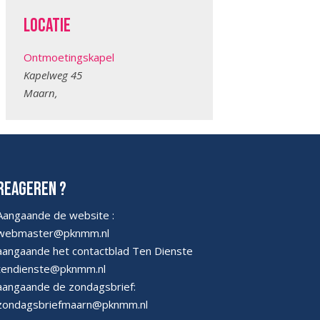
Locatie
Ontmoetingskapel
Kapelweg 45
Maarn
,
Reageren ?
Aangaande de website :
webmaster@pknmm.nl
aangaande het contactblad Ten Dienste
tendienste@pknmm.nl
aangaande de zondagsbrief:
zondagsbriefmaarn@pknmm.nl