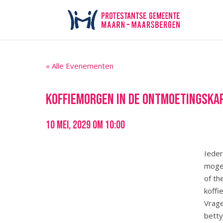
« Alle Evenementen
koffiemorgen in de Ontmoetingska
10 mei, 2029 om 10:00
Ieder
mogel
of th
koffi
Vrage
bett