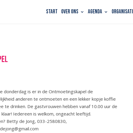
Start
Over ons
Agenda
Organisati
pel
e donderdag is er in de Ontmoetingskapel de
ijkheid anderen te ontmoeten en een lekker kopje koffie
ee te drinken. De gastvrouwen hebben vanaf 10.00 uur de
e klaar! Iedereen is welkom, ongeacht leeftijd.
n? Betty de Jong, 033-2580830,
ydejong@gmail.com